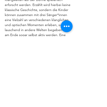
erforscht werden. Erzählt wird hierbei keine 
klassische Geschichte, sondern die Kinder 
können zusammen mit drei Sänger*innen 
eine Vielzahl an verschiedenen klanglichen 
und optischen Momenten erleben, sich 
lauschend in andere Welten begeben und 
am Ende sogar selbst aktiv werden. Eine 
musikalische Entdeckungsreise voller Klang, 
Rhythmus und Gesang.
Die Inszenierung wird sowohl in der Oper 
Dortmund als auch als mobile Produktion in 
Dortmunder Kindergärten zu sehen sein.
Für mobile Vorstellungen wenden Sie sich 
bitte an das Team der 
Musiktheatervermittlung: 
jungeoper@theaterdo.de
Share this event