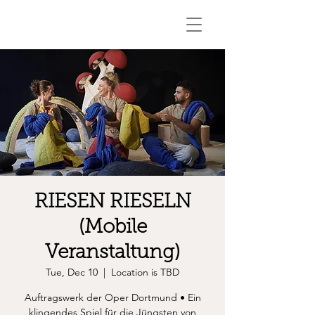
RIESEN RIESELN
(Mobile
Veranstaltung)
Tue, Dec 10
  |  
Location is TBD
Auftragswerk der Oper Dortmund • Ein
klingendes Spiel für die Jüngsten von