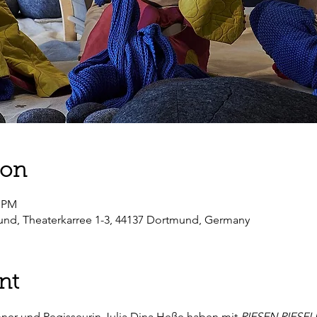
ion
0 PM
und, Theaterkarree 1-3, 44137 Dortmund, Germany
nt
ner und Regisseurin Julia Dina Heße haben mit 
RIESEN RIESEL