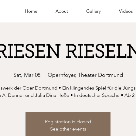
Home
About
Gallery
Videos
RIESEN RIESEL
Sat, Mar 08
  |  
Opernfoyer, Theater Dortmund
gswerk der Oper Dortmund • Ein klingendes Spiel für die Jüngs
n A. Denner und Julia Dina Heße • In deutscher Sprache • Ab 2
Registration is closed
See other events