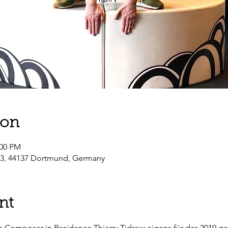
ion
:00 PM
-3, 44137 Dortmund, Germany
nt
 Composer in Residence Thierry Tidrow eigens für das 2019 g