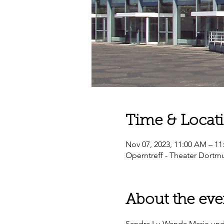
Time & Locat
Nov 07, 2023, 11:00 AM – 1
Operntreff - Theater Dortm
About the eve
Sandra Lu Wanda Marie und L