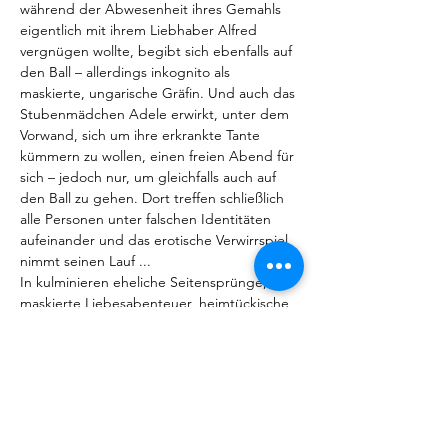
während der Abwesenheit ihres Gemahls 
eigentlich mit ihrem Liebhaber Alfred 
vergnügen wollte, begibt sich ebenfalls auf 
den Ball – allerdings inkognito als 
maskierte, ungarische Gräfin. Und auch das 
Stubenmädchen Adele erwirkt, unter dem 
Vorwand, sich um ihre erkrankte Tante 
kümmern zu wollen, einen freien Abend für 
sich – jedoch nur, um gleichfalls auch auf 
den Ball zu gehen. Dort treffen schließlich 
alle Personen unter falschen Identitäten 
aufeinander und das erotische Verwirrspiel 
nimmt seinen Lauf ...
In 
kulminieren eheliche Seitensprünge, 
maskierte Liebesabenteuer, heimtückische 
Intrigen und ausgelassene 
Champagnerlaune zu einem eingängigen 
Melodienfeuerwerk im Dreivierteltakt. 1874 
in Wien uraufgeführt, markierte Johann 
Strauss’ Meisterwerk nicht nur den 
Höhepunkt der sogenannten „Goldenen 