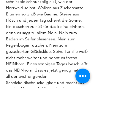
schnickeldischnuckelig süß, wie der 
Herzwald selbst: Wolken aus Zuckerwatte, 
Blumen so groß wie Bäume, Steine aus 
Plüsch und jeden Tag scheint die Sonne. 
Ein bisschen zu süß für das kleine Einhorn, 
denn es sagt zu allem Nein. Nein zum 
Baden im Seifenblasensee. Nein zum 
Regenbogenrutschen. Nein zum 
gezuckerten Glücksklee. Seine Familie weiß 
nicht mehr weiter und nennt es fortan 
NEINhorn. Eines sonnigen Tages beschließt 
das NEINhorn, dass es jetzt genug hat von 
all der anstrengenden 
Schnickeldischnuckeligkeit und macht sich 
auf den Weg nach Nirgends. Unterwegs 
trifft es den WASbär, der nicht richtig 
zuhört, den NAhUND, den nichts aus der 
Ruhe bringen kann,

und eine KönigsDOCHter, die ständig 
Widerworte gibt. Nicht einmal das 
NEINhorn sagt zu diesen neuen 
Freundschaften Nein, denn mit ihnen kann 