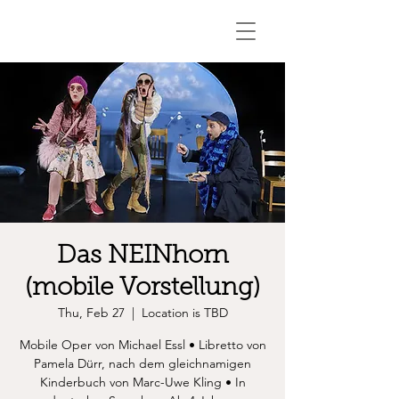
Das NEINhorn
(mobile Vorstellung)
Thu, Feb 27
  |  
Location is TBD
Mobile Oper von Michael Essl • Libretto von
Pamela Dürr, nach dem gleichnamigen
Kinderbuch von Marc-Uwe Kling • In