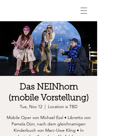
Das NEINhorn
(mobile Vorstellung)
Tue, Nov 12
  |  
Location is TBD
Mobile Oper von Michael Essl • Libretto von
Pamela Dürr, nach dem gleichnamigen
Kinderbuch von Marc-Uwe Kling • In