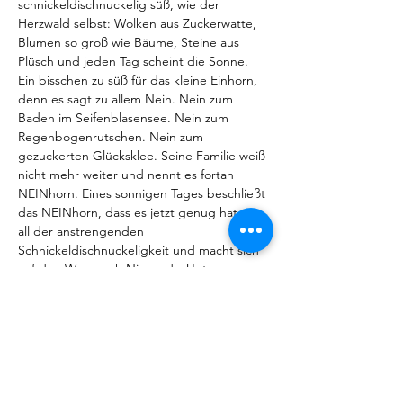
schnickeldischnuckelig süß, wie der 
Herzwald selbst: Wolken aus Zuckerwatte, 
Blumen so groß wie Bäume, Steine aus 
Plüsch und jeden Tag scheint die Sonne. 
Ein bisschen zu süß für das kleine Einhorn, 
denn es sagt zu allem Nein. Nein zum 
Baden im Seifenblasensee. Nein zum 
Regenbogenrutschen. Nein zum 
gezuckerten Glücksklee. Seine Familie weiß 
nicht mehr weiter und nennt es fortan 
NEINhorn. Eines sonnigen Tages beschließt 
das NEINhorn, dass es jetzt genug hat von 
all der anstrengenden 
Schnickeldischnuckeligkeit und macht sich 
auf den Weg nach Nirgends. Unterwegs 
trifft es den WASbär, der nicht richtig 
zuhört, den NAhUND, den nichts aus der 
Ruhe bringen kann,

und eine KönigsDOCHter, die ständig 
Widerworte gibt. Nicht einmal das 
NEINhorn sagt zu diesen neuen 
Freundschaften Nein, denn mit ihnen kann 