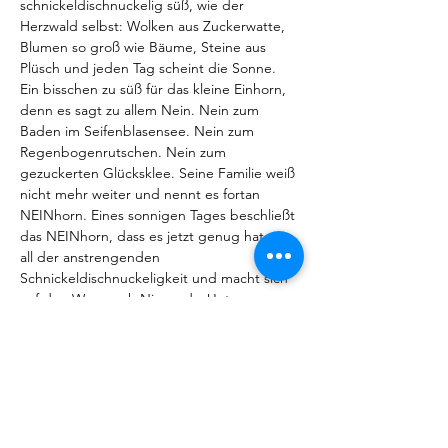
schnickeldischnuckelig süß, wie der 
Herzwald selbst: Wolken aus Zuckerwatte, 
Blumen so groß wie Bäume, Steine aus 
Plüsch und jeden Tag scheint die Sonne. 
Ein bisschen zu süß für das kleine Einhorn, 
denn es sagt zu allem Nein. Nein zum 
Baden im Seifenblasensee. Nein zum 
Regenbogenrutschen. Nein zum 
gezuckerten Glücksklee. Seine Familie weiß 
nicht mehr weiter und nennt es fortan 
NEINhorn. Eines sonnigen Tages beschließt 
das NEINhorn, dass es jetzt genug hat von 
all der anstrengenden 
Schnickeldischnuckeligkeit und macht sich 
auf den Weg nach Nirgends. Unterwegs 
trifft es den WASbär, der nicht richtig 
zuhört, den NAhUND, den nichts aus der 
Ruhe bringen kann,

und eine KönigsDOCHter, die ständig 
Widerworte gibt. Nicht einmal das 
NEINhorn sagt zu diesen neuen 
Freundschaften Nein, denn mit ihnen kann 