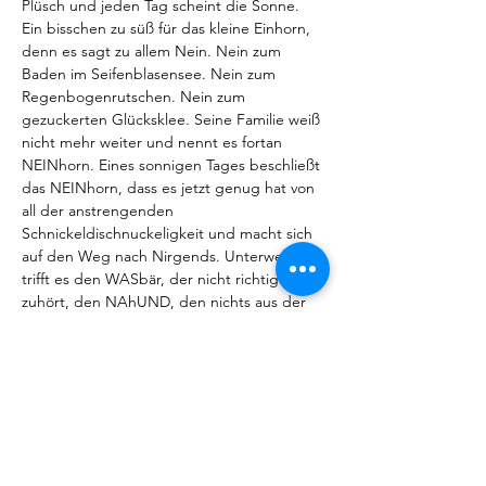
Plüsch und jeden Tag scheint die Sonne. 
Ein bisschen zu süß für das kleine Einhorn, 
denn es sagt zu allem Nein. Nein zum 
Baden im Seifenblasensee. Nein zum 
Regenbogenrutschen. Nein zum 
gezuckerten Glücksklee. Seine Familie weiß 
nicht mehr weiter und nennt es fortan 
NEINhorn. Eines sonnigen Tages beschließt 
das NEINhorn, dass es jetzt genug hat von 
all der anstrengenden 
Schnickeldischnuckeligkeit und macht sich 
auf den Weg nach Nirgends. Unterwegs 
trifft es den WASbär, der nicht richtig 
zuhört, den NAhUND, den nichts aus der 
Ruhe bringen kann,

und eine KönigsDOCHter, die ständig 
Widerworte gibt. Nicht einmal das 
NEINhorn sagt zu diesen neuen 
Freundschaften Nein, denn mit ihnen kann 
es zusammen bockig sein – und das macht 
viel mehr Spaß als alleine!
Komponist Michael Essl und Librettistin…